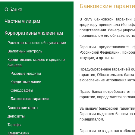
Банковские гарант
О банке
В силу банковской гарантии 
Частным лицам
кредитору принципала (бенефи
представлении бенефициаром
Корпоративным клиентам
принципалом его обязательств
Расчетно-кассовое обслуживание
Гарантии предоставляются 
Валютный контроль
Российской Федерации. Приорит
текущие, и др. счета.
Кредитование малого и среднего
бизнеса
Предусмотренное гарантией об
Разовые кредиты
гарантия, Обязательство банка
в обеспечение исполнения кото
Кредитные линии
Овердрафты
Право банка потребовать от 
гарантии, определяется соглаш
Банковские гарантии
Банковские карты
За выдачу банковской гаранти
Гарантии выдаются банком на 
Депозиты
принципалом.
Тарифы
Гарантии не выдаются в обесп
Клиент-банк